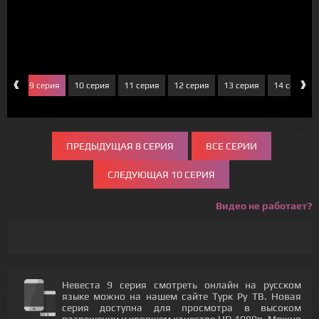
‹
›
ерия
9 серия
10 серия
11 серия
12 серия
13 серия
14 серия
ПРЕДЫДУЩАЯ 8 СЕРИЯ
ВСЕ СЕРИИ
СЛЕДУЮЩАЯ 10 СЕРИЯ
Видео не работает?
Невеста 9 серия смотреть онлайн на русском
языке можно на нашем сайте Турк Ру ТВ. Новая
серия доступна для просмотра в высоком