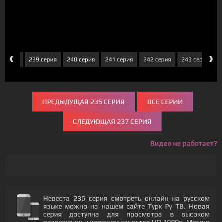
‹
›
 серия
239 серия
240 серия
241 серия
242 серия
243 серия
ПРЕДЫДУЩАЯ 235 СЕРИЯ
ВСЕ СЕРИИ
СЛЕДУЮЩАЯ 237 СЕРИЯ
Видео не работает?
Невеста 236 серия смотреть онлайн на русском
языке можно на нашем сайте Турк Ру ТВ. Новая
серия доступна для просмотра в высоком