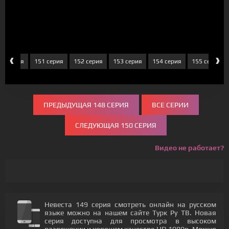
‹
›
50 серия
151 серия
152 серия
153 серия
154 серия
155 серия
ПРЕДЫДУЩАЯ 148 СЕРИЯ
ВСЕ СЕРИИ
СЛЕДУЮЩАЯ 150 СЕРИЯ
Видео не работает?
Невеста 149 серия смотреть онлайн на русском
языке можно на нашем сайте Турк Ру ТВ. Новая
серия доступна для просмотра в высоком