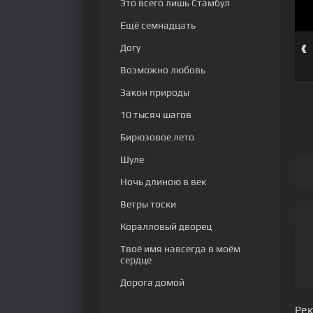
Это всего лишь Стамбул
Ещё семнадцать
‹
Догу
 серия
293 серия
294 серия
295 серия
296 серия
297 серия
Возможно любовь
Закон природы
10 тысяч шагов
Бирюзовое лето
Шуле
Ночь длиною в век
Ветры тоски
Коралловый дворец
Твоё имя навсегда в моём
сердце
Дорога домой
Ре