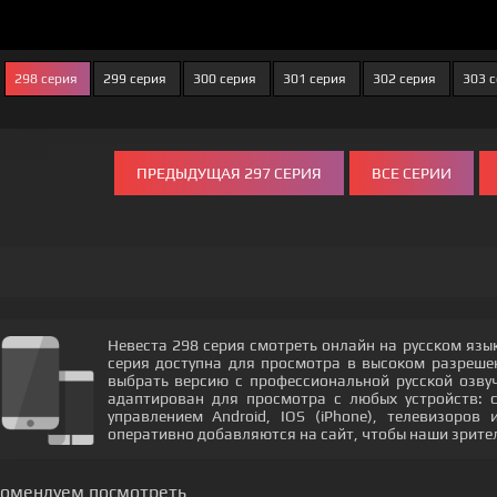
298 серия
299 серия
300 серия
301 серия
302 серия
303 
ПРЕДЫДУЩАЯ 297 СЕРИЯ
ВСЕ СЕРИИ
Невеста 298 серия смотреть онлайн на русском язы
серия доступна для просмотра в высоком разреш
выбрать версию с профессиональной русской озвуч
адаптирован для просмотра с любых устройств: 
управлением Android, IOS (iPhone), телевизоров
оперативно добавляются на сайт, чтобы наши зрите
комендуем посмотреть