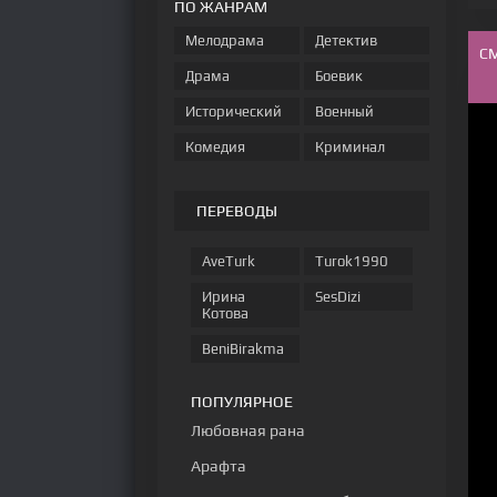
ПО ЖАНРАМ
Мелодрама
Детектив
С
Драма
Боевик
Исторический
Военный
Комедия
Криминал
ПЕРЕВОДЫ
AveTurk
Turok1990
Ирина
SesDizi
Котова
BeniBirakma
ПОПУЛЯРНОЕ
Любовная рана
Арафта