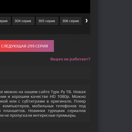
›
серия
304 серия
305 серия
306 серия
307 серия
308 серия
СЛЕДУЮЩАЯ 299 СЕРИЯ
Видео не работает?
ке можно на нашем сайте Турк Ру ТВ. Новая
ении и хорошем качестве HD 1080p. Можно
кой или с субтитрами в оригинале. Плеер
с компьютеров, мобильных телефонов под
 и планшетов. Новинки турецких сериалов
ли не пропускали интересные премьеры.