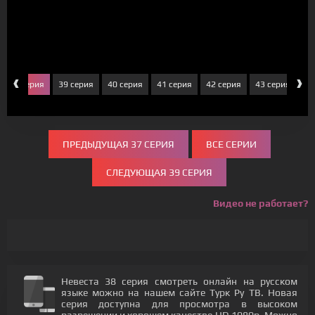
‹
›
38 серия
39 серия
40 серия
41 серия
42 серия
43 серия
44
ПРЕДЫДУЩАЯ 37 СЕРИЯ
ВСЕ СЕРИИ
СЛЕДУЮЩАЯ 39 СЕРИЯ
Видео не работает?
Невеста 38 серия смотреть онлайн на русском
языке можно на нашем сайте Турк Ру ТВ. Новая
серия доступна для просмотра в высоком