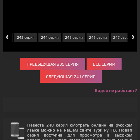
‹
›
 серия
243 серия
244 серия
245 серия
246 серия
247 серия
2
ПРЕДЫДУЩАЯ 239 СЕРИЯ
ВСЕ СЕРИИ
СЛЕДУЮЩАЯ 241 СЕРИЯ
Видео не работает?
Невеста 240 серия смотреть онлайн на русском
языке можно на нашем сайте Турк Ру ТВ. Новая
серия доступна для просмотра в высоком