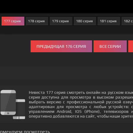
177 серия
178 серия
179 серия
180 серия
181 серия
182 
ПРЕДЫДУЩАЯ 176 СЕРИЯ
ВСЕ СЕРИИ
Невеста 177 серия смотреть онлайн на русском язы
серия доступна для просмотра в высоком разреш
выбрать версию с профессиональной русской озвуч
адаптирован для просмотра с любых устройств: 
управлением Android, IOS (iPhone), телевизоров
оперативно добавляются на сайт, чтобы наши зрите
комендуем посмотреть