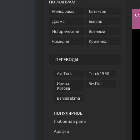
ПО ЖАНРАМ
Мелодрама
Детектив
С
Драма
Боевик
Исторический
Военный
Комедия
Криминал
ПЕРЕВОДЫ
AveTurk
Turok1990
Ирина
SesDizi
Котова
BeniBirakma
ПОПУЛЯРНОЕ
Любовная рана
Арафта