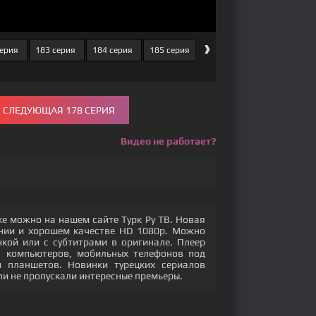
›
серия
183 серия
184 серия
185 серия
186 серия
187 серия
СЛЕДУЮЩАЯ 178 СЕРИЯ
Видео не работает?
ке можно на нашем сайте Турк Ру ТВ. Новая
ении и хорошем качестве HD 1080p. Можно
кой или с субтитрами в оригинале. Плеер
с компьютеров, мобильных телефонов под
 и планшетов. Новинки турецких сериалов
ли не пропускали интересные премьеры.