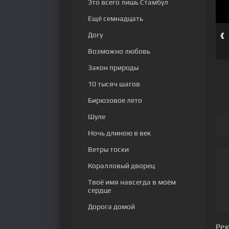
Это всего лишь Стамбул
Ещё семнадцать
‹
Догу
 серия
172 серия
173 серия
174 серия
175 серия
176 серия
Возможно любовь
Закон природы
10 тысяч шагов
Бирюзовое лето
Шуле
Ночь длиною в век
Ветры тоски
Коралловый дворец
Твоё имя навсегда в моём
сердце
Дорога домой
Ре