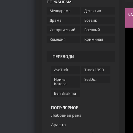
ПО ЖАНРАМ
Мелодрама
Детектив
С
Драма
Боевик
Исторический
Военный
Комедия
Криминал
ПЕРЕВОДЫ
AveTurk
Turok1990
Ирина
SesDizi
Котова
BeniBirakma
ПОПУЛЯРНОЕ
Любовная рана
Арафта