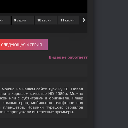
›
ия
9 серия
10 серия
11 серия
12 серия
13 серия
СЛЕДУЮЩАЯ 4 СЕРИЯ
Видео не работает?
е можно на нашем сайте Турк Ру ТВ. Новая
ении и хорошем качестве HD 1080p. Можно
кой или с субтитрами в оригинале. Плеер
с компьютеров, мобильных телефонов под
 и планшетов. Новинки турецких сериалов
ли не пропускали интересные премьеры.