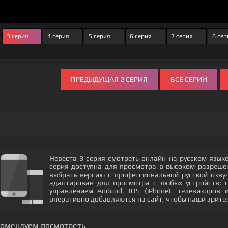
3 серия
4 серия
5 серия
6 серия
7 серия
8 сер
ПРЕДЫДУЩАЯ 2 СЕРИЯ
ВСЕ СЕРИИ
Невеста 3 серия смотреть онлайн на русском язык
серия доступна для просмотра в высоком разреш
выбрать версию с профессиональной русской озвуч
адаптирован для просмотра с любых устройств: 
управлением Android, IOS (iPhone), телевизоров
оперативно добавляются на сайт, чтобы наши зрите
комендуем посмотреть