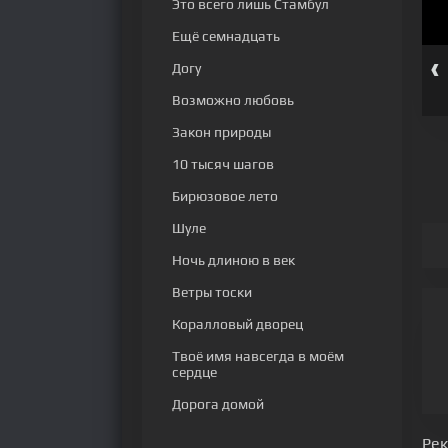
Это всего лишь Стамбул
Ещё семнадцать
‹
Догу
1 серия
2 серия
Возможно любовь
Закон природы
10 тысяч шагов
Бирюзовое лето
Шуле
Ночь длиною в век
Ветры тоски
Коралловый дворец
Твоё имя навсегда в моём
сердце
Дорога домой
Ре