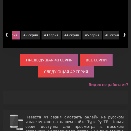
‹
›
41 серия
42 серия
43 серия
44 серия
45 серия
46 серия
47
ПРЕДЫДУЩАЯ 40 СЕРИЯ
ВСЕ СЕРИИ
СЛЕДУЮЩАЯ 42 СЕРИЯ
Видео не работает?
Невеста 41 серия смотреть онлайн на русском
языке можно на нашем сайте Турк Ру ТВ. Новая
серия доступна для просмотра в высоком