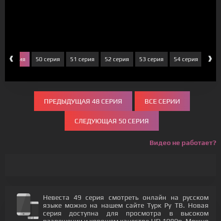
‹
›
49 серия
50 серия
51 серия
52 серия
53 серия
54 серия
55 с
ПРЕДЫДУЩАЯ 48 СЕРИЯ
ВСЕ СЕРИИ
СЛЕДУЮЩАЯ 50 СЕРИЯ
Видео не работает?
Невеста 49 серия смотреть онлайн на русском
языке можно на нашем сайте Турк Ру ТВ. Новая
серия доступна для просмотра в высоком