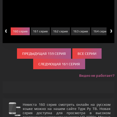
‹
›
серия
160 серия
161 серия
162 серия
163 серия
164 серия
16
ПРЕДЫДУЩАЯ 159 СЕРИЯ
ВСЕ СЕРИИ
СЛЕДУЮЩАЯ 161 СЕРИЯ
Видео не работает?
Невеста 160 серия смотреть онлайн на русском
языке можно на нашем сайте Турк Ру ТВ. Новая
серия доступна для просмотра в высоком