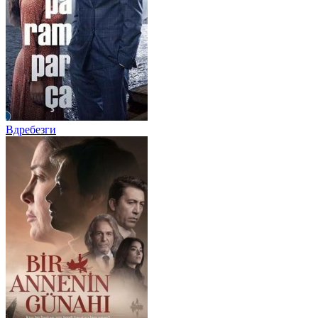
Вдребезги