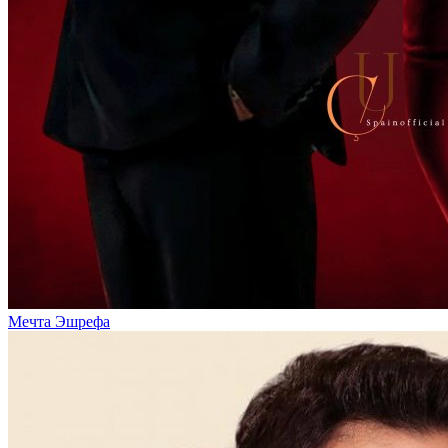
Мечта Эшрефа