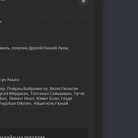
ь
виль, озвучка Друзей Нашей Луны,
йсун Акьюз
ер, Пойрац Байрамоглу, Хюля Гюльсен
 Тугай Мерджан, Толгахан Сайышман, Тугче
bas, Левент Инал, Юмит Есин, Гёзде
 Yagizkan Dikmen, Айшегюль Гюнай
онлайн на русском