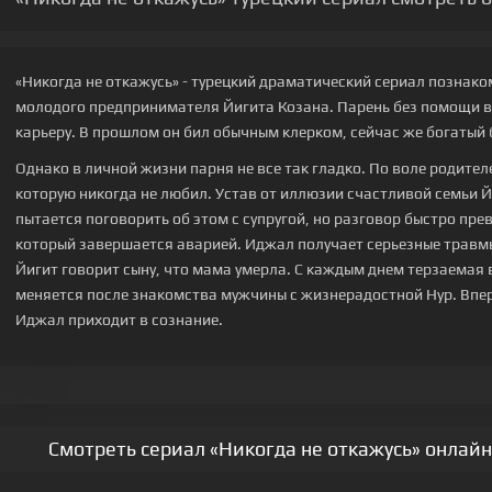
«Никогда не откажусь» - турецкий драматический сериал познак
молодого предпринимателя Йигита Козана. Парень без помощи 
карьеру. В прошлом он бил обычным клерком, сейчас же богатый 
Однако в личной жизни парня не все так гладко. По воле родите
которую никогда не любил. Устав от иллюзии счастливой семьи Й
пытается поговорить об этом с супругой, но разговор быстро пр
который завершается аварией. Иджал получает серьезные травм
Йигит говорит сыну, что мама умерла. С каждым днем терзаемая 
меняется после знакомства мужчины с жизнерадостной Нур. Впер
Иджал приходит в сознание.
Смотреть сериал «Никогда не откажусь» онлайн 