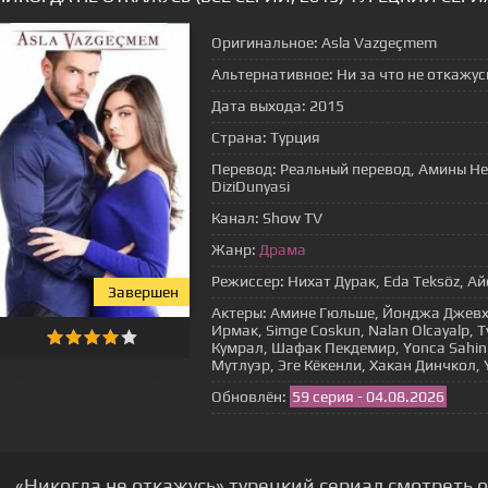
Оригинальное:
Asla Vazgeçmem
Альтернативное:
Ни за что не откажус
Дата выхода:
2015
Страна:
Турция
Перевод:
Реальный перевод, Амины Не
DiziDunyasi
Канал:
Show TV
Жанр:
Драма
Режиссер:
Нихат Дурак, Eda Teksöz, А
Завершен
Актеры:
Амине Гюльше, Йонджа Джевх
Ирмак, Simge Coskun, Nalan Olcayalp,
Кумрал, Шафак Пекдемир, Yonca Sahin
Мутлуэр, Эге Кёкенли, Хакан Динчкол,
Обновлён:
59 серия - 04.08.2026
«Никогда не откажусь» турецкий сериал смотреть 