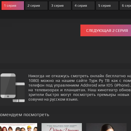
1 серия
2 серия
3 серия
4 серия
5 серия
6 сер
СЛЕДУЮЩАЯ 2 СЕРИЯ
Никогда не откажусь смотреть онлайн бесплатно на
1080) можно на нашем сайте Турк Ру ТВ как с по
телефон под управлением Addnroid или IOS (iPhone)
на телевизорах и планшетах. Наш кинотеатр обнов
зрители быстро могут посмотреть премьеры новых 
озвучке на русском языке.
комендуем посмотреть