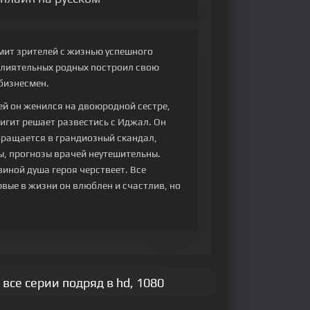
омит зрителей с жизнью успешного
влиятельных родных построил свою
бизнесмен.
лей он женился на двоюродной сестре,
игит решает развестись с Иджал. Он
евращается в грандиозный скандал,
ы, прогнозы врачей неутешительны.
виной душа героя черствеет. Все
вые в жизни он влюблен и счастлив, но
все серии подряд в hd, 1080