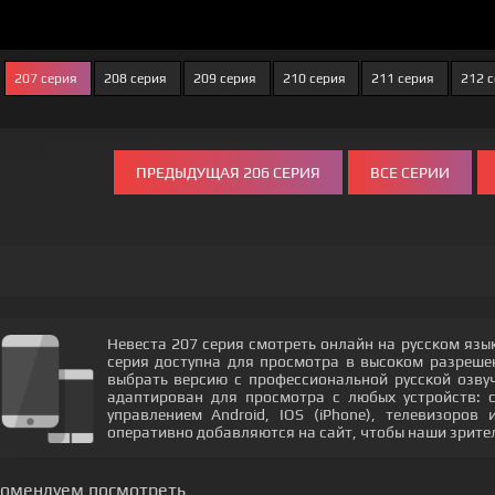
207 серия
208 серия
209 серия
210 серия
211 серия
212 
ПРЕДЫДУЩАЯ 206 СЕРИЯ
ВСЕ СЕРИИ
Невеста 207 серия смотреть онлайн на русском язы
серия доступна для просмотра в высоком разреш
выбрать версию с профессиональной русской озвуч
адаптирован для просмотра с любых устройств: 
управлением Android, IOS (iPhone), телевизоров
оперативно добавляются на сайт, чтобы наши зрите
комендуем посмотреть