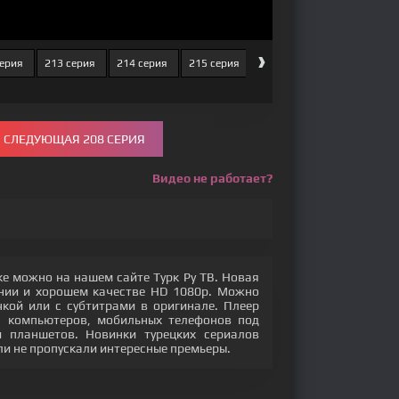
›
серия
213 серия
214 серия
215 серия
216 серия
217 серия
СЛЕДУЮЩАЯ 208 СЕРИЯ
Видео не работает?
ке можно на нашем сайте Турк Ру ТВ. Новая
ении и хорошем качестве HD 1080p. Можно
кой или с субтитрами в оригинале. Плеер
с компьютеров, мобильных телефонов под
 и планшетов. Новинки турецких сериалов
ли не пропускали интересные премьеры.