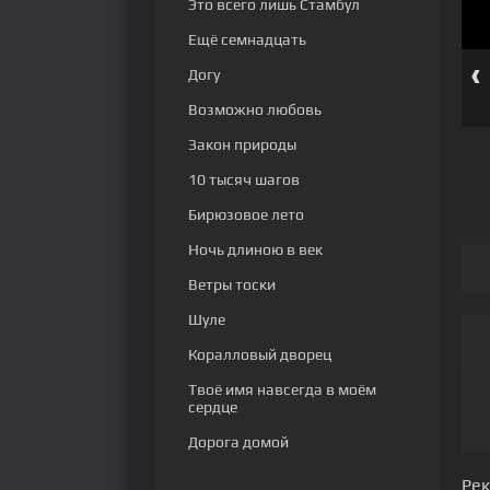
Это всего лишь Стамбул
Ещё семнадцать
‹
Догу
 серия
202 серия
203 серия
204 серия
205 серия
206 серия
Возможно любовь
Закон природы
10 тысяч шагов
Бирюзовое лето
Ночь длиною в век
Ветры тоски
Шуле
Коралловый дворец
Твоё имя навсегда в моём
сердце
Дорога домой
Ре