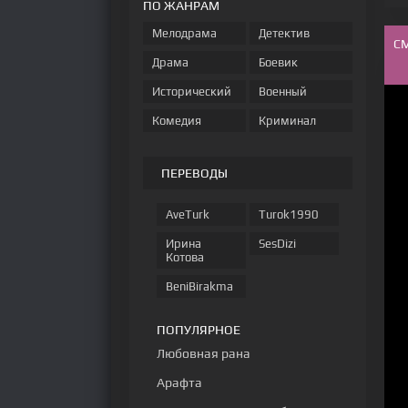
ПО ЖАНРАМ
Мелодрама
Детектив
С
Драма
Боевик
Исторический
Военный
Комедия
Криминал
ПЕРЕВОДЫ
AveTurk
Turok1990
Ирина
SesDizi
Котова
BeniBirakma
ПОПУЛЯРНОЕ
Любовная рана
Арафта