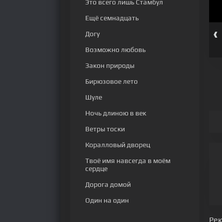
Это всего лишь Стамбул
Ещё семнадцать
‹
Догу
 серия
253 серия
254 серия
255 серия
256 серия
257 серия
Возможно любовь
Закон природы
Бирюзовое лето
Шуле
Ночь длиною в век
Ветры тоски
Коралловый дворец
Твоё имя навсегда в моём
сердце
Дорога домой
Один на один
Ре