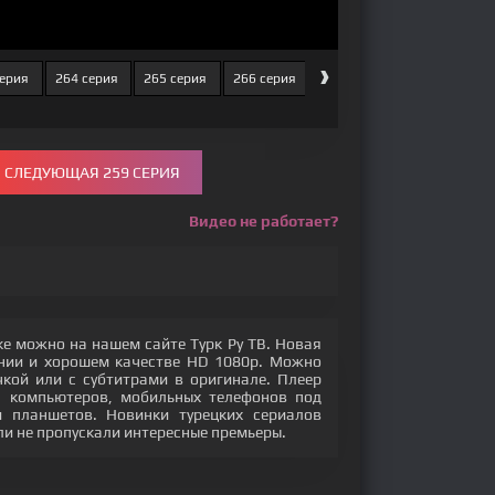
›
серия
264 серия
265 серия
266 серия
267 серия
268 серия
СЛЕДУЮЩАЯ 259 СЕРИЯ
Видео не работает?
ке можно на нашем сайте Турк Ру ТВ. Новая
ении и хорошем качестве HD 1080p. Можно
кой или с субтитрами в оригинале. Плеер
с компьютеров, мобильных телефонов под
 и планшетов. Новинки турецких сериалов
ли не пропускали интересные премьеры.