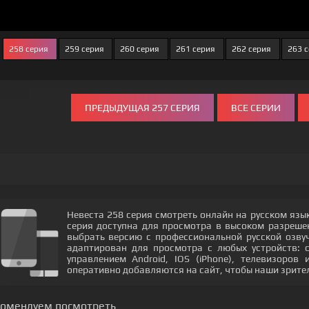
258 серия
259 серия
260 серия
261 серия
262 серия
263 
ПРЕДЫДУЩАЯ 257 СЕРИЯ
ВСЕ СЕРИИ
Невеста 258 серия смотреть онлайн на русском язы
серия доступна для просмотра в высоком разреш
выбрать версию с профессиональной русской озвуч
адаптирован для просмотра с любых устройств: 
управлением Android, IOS (iPhone), телевизоров
оперативно добавляются на сайт, чтобы наши зрите
комендуем посмотреть