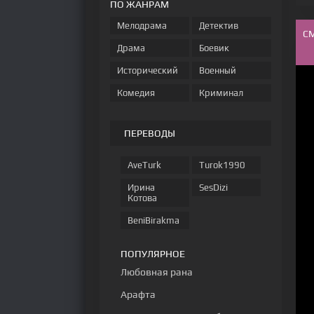
ПО ЖАНРАМ
Мелодрама
Детектив
С
Драма
Боевик
Исторический
Военный
Комедия
Криминал
ПЕРЕВОДЫ
AveTurk
Turok1990
Ирина
SesDizi
Котова
BeniBirakma
ПОПУЛЯРНОЕ
Любовная рана
Арафта