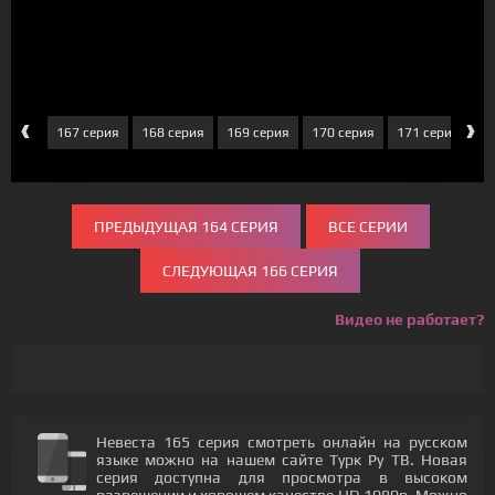
‹
›
серия
167 серия
168 серия
169 серия
170 серия
171 серия
1
ПРЕДЫДУЩАЯ 164 СЕРИЯ
ВСЕ СЕРИИ
СЛЕДУЮЩАЯ 166 СЕРИЯ
Видео не работает?
Невеста 165 серия смотреть онлайн на русском
языке можно на нашем сайте Турк Ру ТВ. Новая
серия доступна для просмотра в высоком