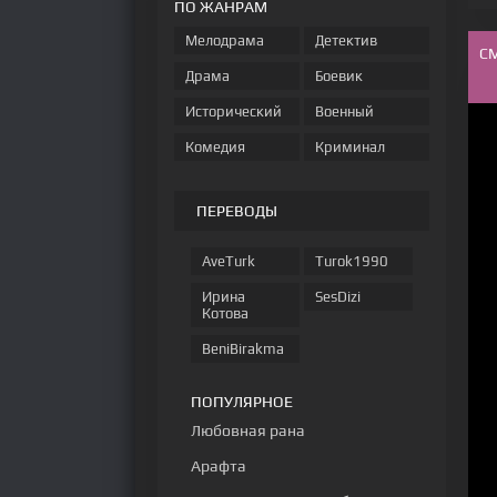
ПО ЖАНРАМ
Мелодрама
Детектив
С
Драма
Боевик
Исторический
Военный
Комедия
Криминал
ПЕРЕВОДЫ
AveTurk
Turok1990
Ирина
SesDizi
Котова
BeniBirakma
ПОПУЛЯРНОЕ
Любовная рана
Арафта