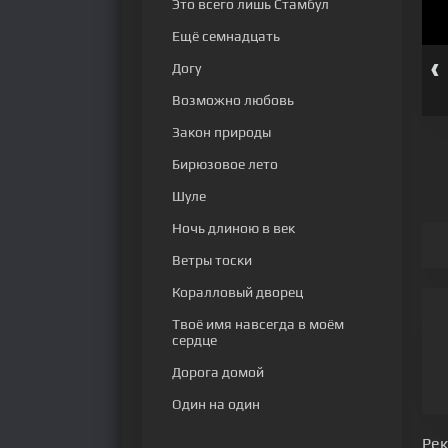
Это всего лишь Стамбул
Ещё семнадцать
‹
Догу
 серия
261 серия
262 серия
263 серия
264 серия
265 серия
Возможно любовь
Закон природы
Бирюзовое лето
Шуле
Ночь длиною в век
Ветры тоски
Коралловый дворец
Твоё имя навсегда в моём
сердце
Дорога домой
Один на один
Ре