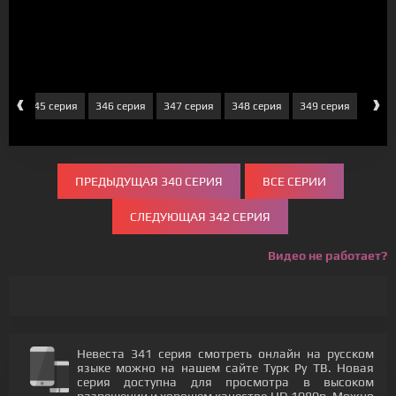
‹
›
ия
345 серия
346 серия
347 серия
348 серия
349 серия
350 с
ПРЕДЫДУЩАЯ 340 СЕРИЯ
ВСЕ СЕРИИ
СЛЕДУЮЩАЯ 342 СЕРИЯ
Видео не работает?
Невеста 341 серия смотреть онлайн на русском
языке можно на нашем сайте Турк Ру ТВ. Новая
серия доступна для просмотра в высоком