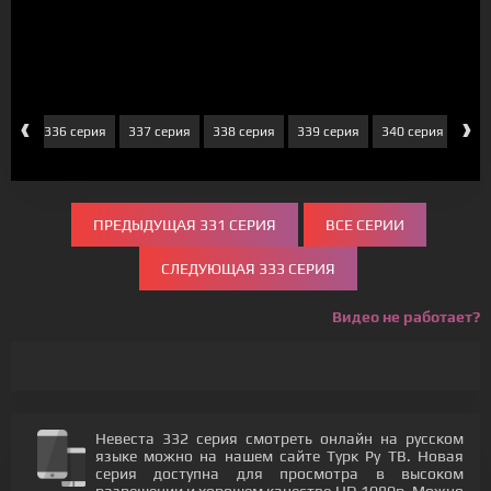
‹
›
ерия
336 серия
337 серия
338 серия
339 серия
340 серия
341
ПРЕДЫДУЩАЯ 331 СЕРИЯ
ВСЕ СЕРИИ
СЛЕДУЮЩАЯ 333 СЕРИЯ
Видео не работает?
Невеста 332 серия смотреть онлайн на русском
языке можно на нашем сайте Турк Ру ТВ. Новая
серия доступна для просмотра в высоком