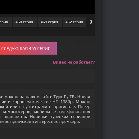
›
серия
460 серия
461 серия
462 серия
463 серия
СЛЕДУЮЩАЯ 455 СЕРИЯ
Видео не работает?
ке можно на нашем сайте Турк Ру ТВ. Новая
ении и хорошем качестве HD 1080p. Можно
кой или с субтитрами в оригинале. Плеер
с компьютеров, мобильных телефонов под
 и планшетов. Новинки турецких сериалов
ли не пропускали интересные премьеры.