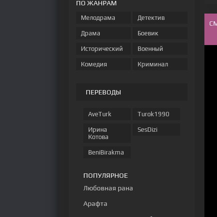
ПО ЖАНРАМ
Мелодрама
Детектив
С
Драма
Боевик
Исторический
Военный
Комедия
Криминал
ПЕРЕВОДЫ
AveTurk
Turok1990
Ирина
SesDizi
Котова
BeniBirakma
ПОПУЛЯРНОЕ
Любовная рана
Арафта