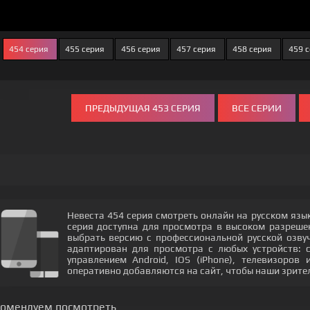
454 серия
455 серия
456 серия
457 серия
458 серия
459 
ПРЕДЫДУЩАЯ 453 СЕРИЯ
ВСЕ СЕРИИ
Невеста 454 серия смотреть онлайн на русском язы
серия доступна для просмотра в высоком разреш
выбрать версию с профессиональной русской озвуч
адаптирован для просмотра с любых устройств: 
управлением Android, IOS (iPhone), телевизоров
оперативно добавляются на сайт, чтобы наши зрите
комендуем посмотреть