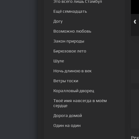
Это всего лишь Стамбул
Ещё семнадцать
‹
Догу
 серия
449 серия
450 серия
451 серия
452 серия
453 серия
Возможно любовь
Закон природы
Бирюзовое лето
Шуле
Ночь длиною в век
Ветры тоски
Коралловый дворец
Твоё имя навсегда в моём
сердце
Дорога домой
Один на один
Ре