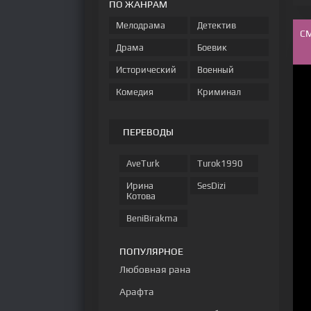
ПО ЖАНРАМ
Мелодрама
Детектив
С
Драма
Боевик
Исторический
Военный
Комедия
Криминал
ПЕРЕВОДЫ
AveTurk
Turok1990
Ирина
SesDizi
Котова
BeniBirakma
ПОПУЛЯРНОЕ
Любовная рана
Арафта