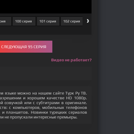
›
ерия
100 серия
101 серия
102 серия
103 серия
104 серия
СЛЕДУЮЩАЯ 95 СЕРИЯ
Видео не работает?
ом языке можно на нашем сайте Турк Ру ТВ.
разрешении и хорошем качестве HD 1080p.
 озвучкой или с субтитрами в оригинале.
ств: с компьютеров, мобильных телефонов
ов и планшетов. Новинки турецких сериалов
ли не пропускали интересные премьеры.