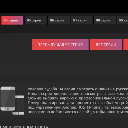
94 серия
95 серия
96 серия
97 серия
98 серия
99 с
ПРЕДЫДУЩАЯ 93 СЕРИЯ
ВСЕ СЕРИИ
Роковая судьба 94 серия смотреть онлайн на русск
Новая серия доступна для просмотра в высоком 
Можно выбрать версию с профессиональной русской
Плеер адаптирован для просмотра с любых устрой
под управлением Android, IOS (iPhone), телевизор
оперативно добавляются на сайт, чтобы наши зрите
комендуем посмотреть