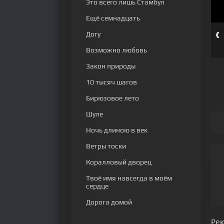
Это всего лишь Стамбул
Ещё семнадцать
‹
Догу
серия
89 серия
90 серия
91 серия
92 серия
93 серия
Возможно любовь
Закон природы
10 тысяч шагов
Бирюзовое лето
Шуле
Ночь длиною в век
Ветры тоски
Коралловый дворец
Твоё имя навсегда в моём
сердце
Дорога домой
Ре