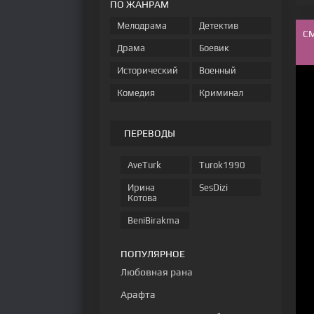
ПО ЖАНРАМ
Мелодрама
Детектив
С
Драма
Боевик
Исторический
Военный
Комедия
Криминал
ПЕРЕВОДЫ
AveTurk
Turok1990
Ирина
SesDizi
Котова
BeniBirakma
ПОПУЛЯРНОЕ
Любовная рана
Арафта