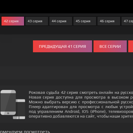
42 серия
43 серия
44 серия
45 серия
46 серия
47 се
ПРЕДЫДУЩАЯ 41 СЕРИЯ
ВСЕ СЕРИИ
Роковая судьба 42 серия смотреть онлайн на русск
Новая серия доступна для просмотра в высоком 
Можно выбрать версию с профессиональной русской
Плеер адаптирован для просмотра с любых устрой
под управлением Android, IOS (iPhone), телевизор
оперативно добавляются на сайт, чтобы наши зрите
комендуем посмотреть