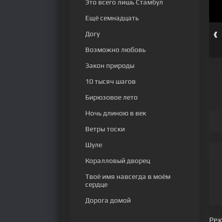
Это всего лишь Стамбул
Ещё семнадцать
‹
Догу
серия
37 серия
38 серия
39 серия
40 серия
41 серия
Возможно любовь
Закон природы
10 тысяч шагов
Бирюзовое лето
Ночь длиною в век
Ветры тоски
Шуле
Коралловый дворец
Твоё имя навсегда в моём
сердце
Дорога домой
Ре