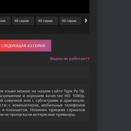
›
рия
48 серия
49 серия
50 серия
51 серия
52 серия
СЛЕДУЮЩАЯ 43 СЕРИЯ
Видео не работает?
ом языке можно на нашем сайте Турк Ру ТВ.
разрешении и хорошем качестве HD 1080p.
 озвучкой или с субтитрами в оригинале.
ств: с компьютеров, мобильных телефонов
ов и планшетов. Новинки турецких сериалов
ли не пропускали интересные премьеры.