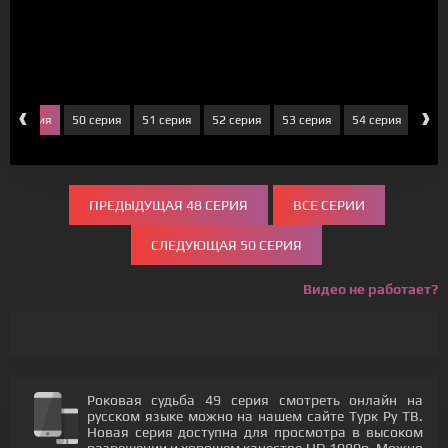
‹
›
49 серия
50 серия
51 серия
52 серия
53 серия
54 серия
55 с
ПРЕДЫДУЩАЯ 48 СЕРИЯ
ВСЕ СЕРИИ
СЛЕДУЮЩАЯ 50 СЕРИЯ
Видео не работает?
Роковая судьба 49 серия смотреть онлайн на
русском языке можно на нашем сайте Турк Ру ТВ.
Новая серия доступна для просмотра в высоком