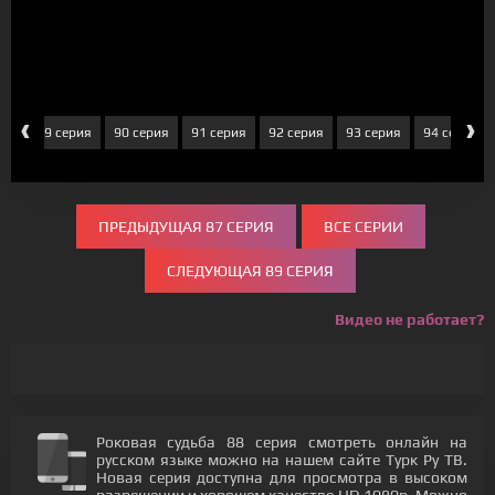
‹
›
рия
89 серия
90 серия
91 серия
92 серия
93 серия
94 серия
ПРЕДЫДУЩАЯ 87 СЕРИЯ
ВСЕ СЕРИИ
СЛЕДУЮЩАЯ 89 СЕРИЯ
Видео не работает?
Роковая судьба 88 серия смотреть онлайн на
русском языке можно на нашем сайте Турк Ру ТВ.
Новая серия доступна для просмотра в высоком