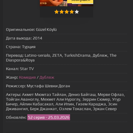
Оригинальное:
Güzel Köylü
Дата выхода:
2014
Страна:
Турция
Перевод:
Latino-serialo, ZETA, TurkishDrama, Дубляж, The
Diaspora&Roya
Канал:
Star TV
Жанр:
Комедия
/
Дубляж
Режиссер:
Мустафа Шевки Доган
Актеры:
Ахмет Мюмтаз Тайлан, Дениз Байташ, Мерве Офлаз,
Тойган Аваноглу, Мехмет Али Нуроглу, Зеррин Сюмер, Угур
Бичер, Айлин Кабасакал, Али Ипин, Гизем Караджа, Эсин
Дживангил, Берк Джанкат, Озлем Токаслан, Эркан Север
Обновлён:
52 серия - 25.03.2026