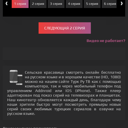
‹
›
1 серия
2 серия
3 серия
4 серия
5 серия
6 серия
7 с
СЛЕДУЮЩАЯ 2 СЕРИЯ
Видео не работает?
Сельская красавица смотреть онлайн бесплатно
на русском языке и в хорошем качестве (HD, 1080)
можно на нашем сайте Турк Ру ТВ как с помощью
компьютера, так и через мобильный телефон под
управлением Addnroid или IOS (iPhone). Также плеер
адаптирован под показ серий на телевизорах и планшетах.
Наш кинотеатр обновляется каждый день, благодаря чему
наши зрители быстро могут посмотреть премьеры новых
серий своих любимых турецких сериалов в озвучке на
русском языке.