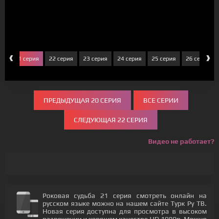
‹
›
ия
21 серия
22 серия
23 серия
24 серия
25 серия
26 серия
ПРЕДЫДУЩАЯ 20 СЕРИЯ
ВСЕ СЕРИИ
СЛЕДУЮЩАЯ 22 СЕРИЯ
Видео не работает?
Роковая судьба 21 серия смотреть онлайн на
русском языке можно на нашем сайте Турк Ру ТВ.
Новая серия доступна для просмотра в высоком