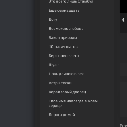
Это всего лишь Стамбул
Ещё семнадцать
‹
Догу
серия
81 серия
82 серия
83 серия
84 серия
85 серия
Возможно любовь
Закон природы
10 тысяч шагов
Бирюзовое лето
Шуле
Ночь длиною в век
Ветры тоски
Коралловый дворец
Твоё имя навсегда в моём
сердце
Дорога домой
Ре