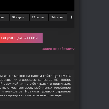
›
рия
92 серия
93 серия
94 серия
95 серия
96 серия
СЛЕДУЮЩАЯ 87 СЕРИЯ
Видео не работает?
ом языке можно на нашем сайте Турк Ру ТВ.
разрешении и хорошем качестве HD 1080p.
 озвучкой или с субтитрами в оригинале.
ств: с компьютеров, мобильных телефонов
ов и планшетов. Новинки турецких сериалов
ли не пропускали интересные премьеры.