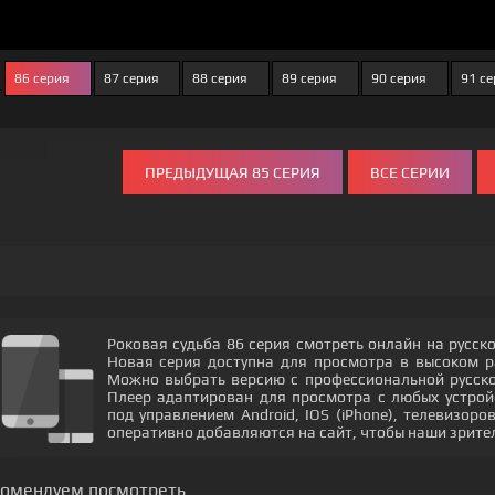
86 серия
87 серия
88 серия
89 серия
90 серия
91 се
ПРЕДЫДУЩАЯ 85 СЕРИЯ
ВСЕ СЕРИИ
Роковая судьба 86 серия смотреть онлайн на русск
Новая серия доступна для просмотра в высоком 
Можно выбрать версию с профессиональной русской
Плеер адаптирован для просмотра с любых устрой
под управлением Android, IOS (iPhone), телевизор
оперативно добавляются на сайт, чтобы наши зрите
комендуем посмотреть