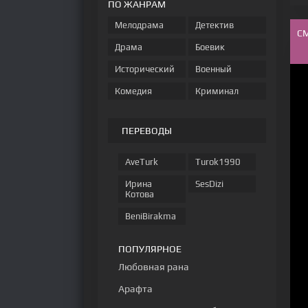
ПО ЖАНРАМ
Мелодрама
Детектив
С
Драма
Боевик
Исторический
Военный
Комедия
Криминал
ПЕРЕВОДЫ
AveTurk
Turok1990
Ирина
SesDizi
Котова
BeniBirakma
ПОПУЛЯРНОЕ
Любовная рана
Арафта