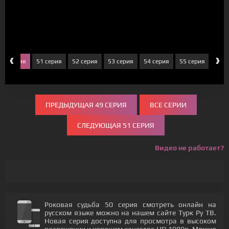
‹
›
50 серия
51 серия
52 серия
53 серия
54 серия
55 серия
56 с
ПРЕДЫДУЩАЯ 49 СЕРИЯ
ВСЕ СЕРИИ
СЛЕДУЮЩАЯ 51 СЕРИЯ
Видео не работает?
Роковая судьба 50 серия смотреть онлайн на
русском языке можно на нашем сайте Турк Ру ТВ.
Новая серия доступна для просмотра в высоком