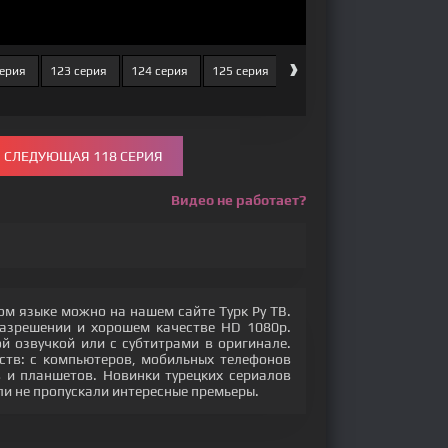
›
серия
123 серия
124 серия
125 серия
126 серия
127 серия
СЛЕДУЮЩАЯ 118 СЕРИЯ
Видео не работает?
ом языке можно на нашем сайте Турк Ру ТВ.
разрешении и хорошем качестве HD 1080p.
 озвучкой или с субтитрами в оригинале.
ств: с компьютеров, мобильных телефонов
ов и планшетов. Новинки турецких сериалов
ли не пропускали интересные премьеры.