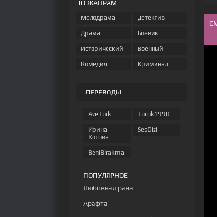
ПО ЖАНРАМ
Мелодрама
Детектив
С
Драма
Боевик
Исторический
Военный
Комедия
Криминал
ПЕРЕВОДЫ
AveTurk
Turok1990
Ирина
SesDizi
Котова
BeniBirakma
ПОПУЛЯРНОЕ
Любовная рана
Арафта