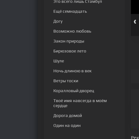
Это всего лишь Стамбул
Ещё семнадцать
‹
Догу
 серия
112 серия
113 серия
114 серия
115 серия
116 серия
Возможно любовь
Закон природы
Бирюзовое лето
Шуле
Ночь длиною в век
Ветры тоски
Коралловый дворец
Твоё имя навсегда в моём
сердце
Дорога домой
Один на один
Ре