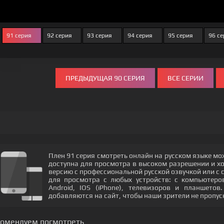
91 серия
92 серия
93 серия
94 серия
95 серия
96 се
ПРЕДЫДУЩАЯ 90 СЕРИЯ
ВСЕ СЕРИИ
Плен 91 серия смотреть онлайн на русском языке мо
доступна для просмотра в высоком разрешении и х
версию с профессиональной русской озвучкой или с 
для просмотра с любых устройств: с компьютеро
Android, IOS (iPhone), телевизоров и планшето
добавляются на сайт, чтобы наши зрители не пропус
комендуем посмотреть