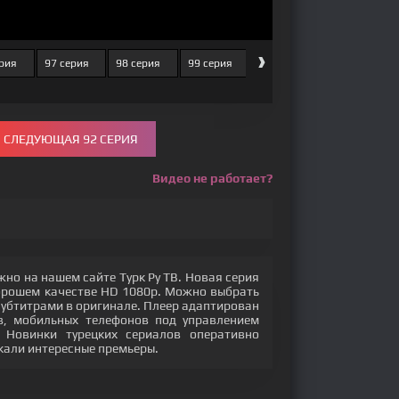
›
рия
97 серия
98 серия
99 серия
100 серия
101 серия
СЛЕДУЮЩАЯ 92 СЕРИЯ
Видео не работает?
жно на нашем сайте Турк Ру ТВ. Новая серия
орошем качестве HD 1080p. Можно выбрать
субтитрами в оригинале. Плеер адаптирован
в, мобильных телефонов под управлением
в. Новинки турецких сериалов оперативно
кали интересные премьеры.