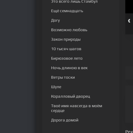
Это всего лишь Стамбул
Ещё семнадцать
‹
Догу
серия
86 серия
87 серия
88 серия
89 серия
90 серия
Возможно любовь
Закон природы
10 тысяч шагов
Бирюзовое лето
Ночь длиною в век
Ветры тоски
Шуле
Коралловый дворец
Твоё имя навсегда в моём
сердце
Дорога домой
Ре