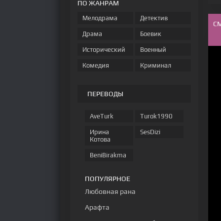
ПО ЖАНРАМ
Мелодрама
Детектив
С
Драма
Боевик
Исторический
Военный
Комедия
Криминал
ПЕРЕВОДЫ
AveTurk
Turok1990
Ирина
SesDizi
Котова
BeniBirakma
ПОПУЛЯРНОЕ
Любовная рана
Арафта