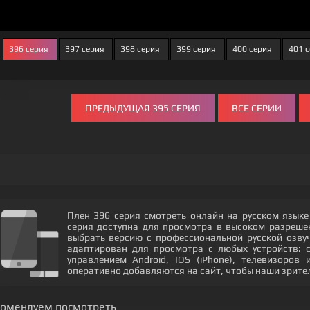
396 серия
397 серия
398 серия
399 серия
400 серия
401 
ПРЕДЫДУЩАЯ 395 СЕРИЯ
ВСЕ СЕРИИ
Плен 396 серия смотреть онлайн на русском языке
серия доступна для просмотра в высоком разреш
выбрать версию с профессиональной русской озвуч
адаптирован для просмотра с любых устройств: 
управлением Android, IOS (iPhone), телевизоров
оперативно добавляются на сайт, чтобы наши зрите
комендуем посмотреть