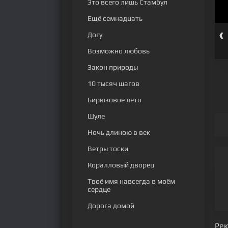
Это всего лишь Стамбул
Ещё семнадцать
‹
Догу
 серия
391 серия
392 серия
393 серия
394 серия
395 серия
Возможно любовь
Закон природы
10 тысяч шагов
Бирюзовое лето
Шуле
Ночь длиною в век
Ветры тоски
Коралловый дворец
Твоё имя навсегда в моём
сердце
Дорога домой
Ре