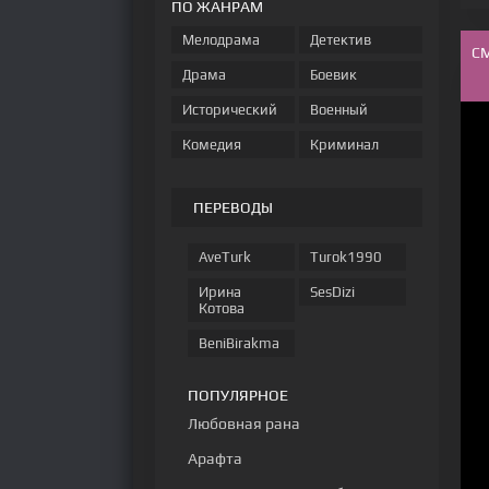
ПО ЖАНРАМ
Мелодрама
Детектив
С
Драма
Боевик
Исторический
Военный
Комедия
Криминал
ПЕРЕВОДЫ
AveTurk
Turok1990
Ирина
SesDizi
Котова
BeniBirakma
ПОПУЛЯРНОЕ
Любовная рана
Арафта