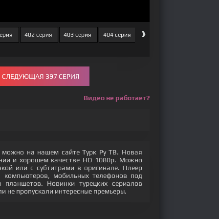
›
серия
402 серия
403 серия
404 серия
405 серия
406 серия
СЛЕДУЮЩАЯ 397 СЕРИЯ
Видео не работает?
 можно на нашем сайте Турк Ру ТВ. Новая
ении и хорошем качестве HD 1080p. Можно
кой или с субтитрами в оригинале. Плеер
с компьютеров, мобильных телефонов под
 и планшетов. Новинки турецких сериалов
ли не пропускали интересные премьеры.