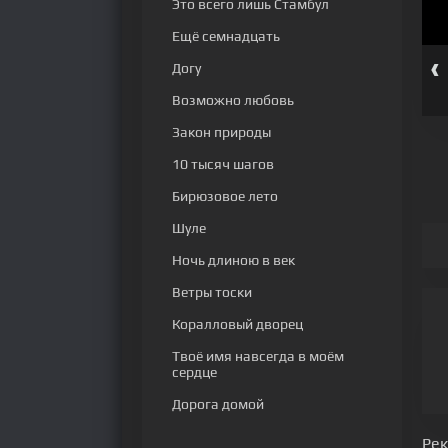
Это всего лишь Стамбул
Ещё семнадцать
‹
Догу
 серия
310 серия
311 серия
312 серия
313 серия
314 серия
Возможно любовь
Закон природы
10 тысяч шагов
Бирюзовое лето
Шуле
Ночь длиною в век
Ветры тоски
Коралловый дворец
Твоё имя навсегда в моём
сердце
Дорога домой
Ре