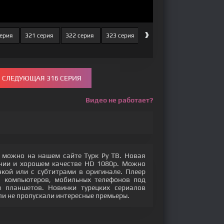
›
серия
321 серия
322 серия
323 серия
324 серия
325 серия
СЛЕДУЮЩАЯ 316 СЕРИЯ
Видео не работает?
 можно на нашем сайте Турк Ру ТВ. Новая
ении и хорошем качестве HD 1080p. Можно
кой или с субтитрами в оригинале. Плеер
с компьютеров, мобильных телефонов под
 и планшетов. Новинки турецких сериалов
ли не пропускали интересные премьеры.