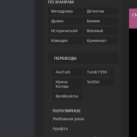
ПО ЖАНРАМ
Мелодрама
Детектив
С
Драма
Боевик
Исторический
Военный
Комедия
Криминал
ПЕРЕВОДЫ
AveTurk
Turok1990
Ирина
SesDizi
Котова
BeniBirakma
ПОПУЛЯРНОЕ
Любовная рана
Арафта