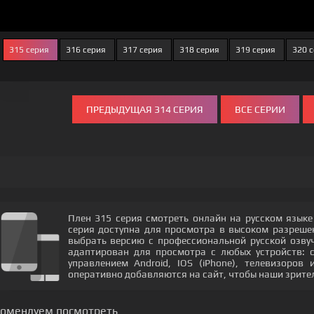
315 серия
316 серия
317 серия
318 серия
319 серия
320 
ПРЕДЫДУЩАЯ 314 СЕРИЯ
ВСЕ СЕРИИ
Плен 315 серия смотреть онлайн на русском языке
серия доступна для просмотра в высоком разреш
выбрать версию с профессиональной русской озвуч
адаптирован для просмотра с любых устройств: 
управлением Android, IOS (iPhone), телевизоров
оперативно добавляются на сайт, чтобы наши зрите
комендуем посмотреть