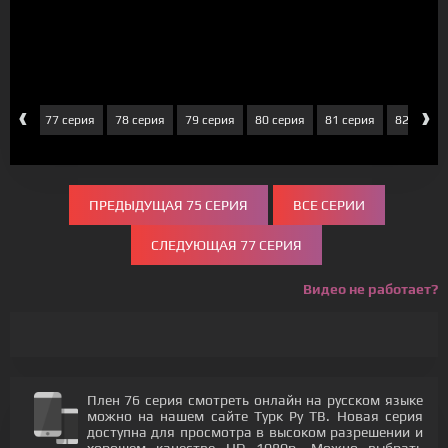
‹
›
ерия
77 серия
78 серия
79 серия
80 серия
81 серия
82 серия
ПРЕДЫДУЩАЯ 75 СЕРИЯ
ВСЕ СЕРИИ
СЛЕДУЮЩАЯ 77 СЕРИЯ
Видео не работает?
Плен 76 серия смотреть онлайн на русском языке
можно на нашем сайте Турк Ру ТВ. Новая серия
доступна для просмотра в высоком разрешении и