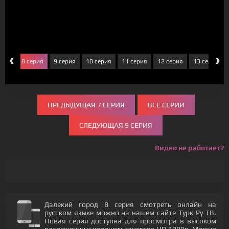
‹
›
ерия
8 серия
9 серия
10 серия
11 серия
12 серия
13 серия
ПРЕДЫДУЩАЯ 7 СЕРИЯ
ВСЕ СЕРИИ
СЛЕДУЮЩАЯ 9 СЕРИЯ
Видео не работает?
Далекий город 8 серия смотреть онлайн на
русском языке можно на нашем сайте Турк Ру ТВ.
Новая серия доступна для просмотра в высоком