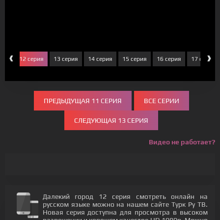
‹
›
ерия
12 серия
13 серия
14 серия
15 серия
16 серия
17 серия
ПРЕДЫДУЩАЯ 11 СЕРИЯ
ВСЕ СЕРИИ
СЛЕДУЮЩАЯ 13 СЕРИЯ
Видео не работает?
Далекий город 12 серия смотреть онлайн на
русском языке можно на нашем сайте Турк Ру ТВ.
Новая серия доступна для просмотра в высоком