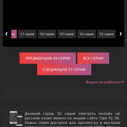
‹
›
50 серия
51 серия
52 серия
53 серия
54 серия
55 серия
56 с
ПРЕДЫДУЩАЯ 49 СЕРИЯ
ВСЕ СЕРИИ
СЛЕДУЮЩАЯ 51 СЕРИЯ
Видео не работает?
Далекий город 50 серия смотреть онлайн на
русском языке можно на нашем сайте Турк Ру ТВ.
Новая серия доступна для просмотра в высоком