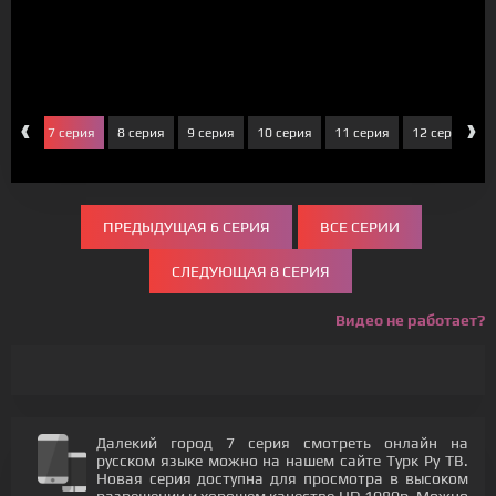
‹
›
ерия
7 серия
8 серия
9 серия
10 серия
11 серия
12 серия
ПРЕДЫДУЩАЯ 6 СЕРИЯ
ВСЕ СЕРИИ
СЛЕДУЮЩАЯ 8 СЕРИЯ
Видео не работает?
Далекий город 7 серия смотреть онлайн на
русском языке можно на нашем сайте Турк Ру ТВ.
Новая серия доступна для просмотра в высоком