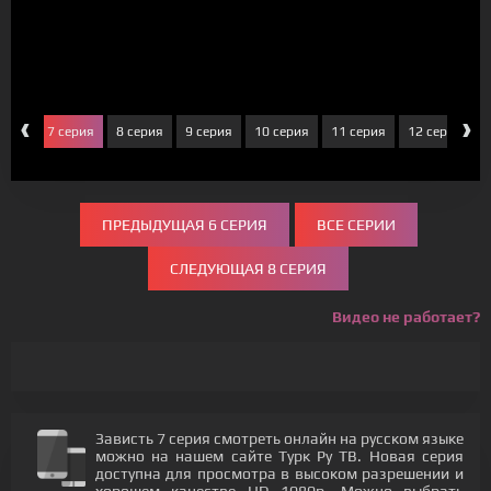
‹
›
ерия
7 серия
8 серия
9 серия
10 серия
11 серия
12 серия
ПРЕДЫДУЩАЯ 6 СЕРИЯ
ВСЕ СЕРИИ
СЛЕДУЮЩАЯ 8 СЕРИЯ
Видео не работает?
Зависть 7 серия смотреть онлайн на русском языке
можно на нашем сайте Турк Ру ТВ. Новая серия
доступна для просмотра в высоком разрешении и