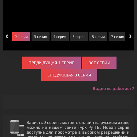
‹
›
серия
2 серия
3 серия
4 серия
5 серия
6 серия
7 серия
8 с
ПРЕДЫДУЩАЯ 1 СЕРИЯ
ВСЕ СЕРИИ
СЛЕДУЮЩАЯ 3 СЕРИЯ
Видео не работает?
Зависть 2 серия смотреть онлайн на русском языке
можно на нашем сайте Турк Ру ТВ. Новая серия
доступна для просмотра в высоком разрешении и