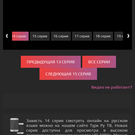
‹
›
рия
14 серия
15 серия
16 серия
17 серия
18 серия
19 серия
ПРЕДЫДУЩАЯ 13 СЕРИЯ
ВСЕ СЕРИИ
СЛЕДУЮЩАЯ 15 СЕРИЯ
Видео не работает?
Зависть 14 серия смотреть онлайн на русском
языке можно на нашем сайте Турк Ру ТВ. Новая
серия доступна для просмотра в высоком