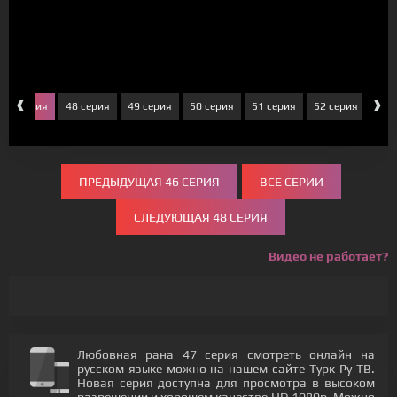
‹
›
47 серия
48 серия
49 серия
50 серия
51 серия
52 серия
53 
ПРЕДЫДУЩАЯ 46 СЕРИЯ
ВСЕ СЕРИИ
СЛЕДУЮЩАЯ 48 СЕРИЯ
Видео не работает?
Любовная рана 47 серия смотреть онлайн на
русском языке можно на нашем сайте Турк Ру ТВ.
Новая серия доступна для просмотра в высоком