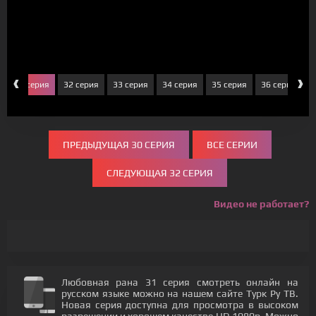
‹
›
31 серия
32 серия
33 серия
34 серия
35 серия
36 серия
3
ПРЕДЫДУЩАЯ 30 СЕРИЯ
ВСЕ СЕРИИ
СЛЕДУЮЩАЯ 32 СЕРИЯ
Видео не работает?
Любовная рана 31 серия смотреть онлайн на
русском языке можно на нашем сайте Турк Ру ТВ.
Новая серия доступна для просмотра в высоком