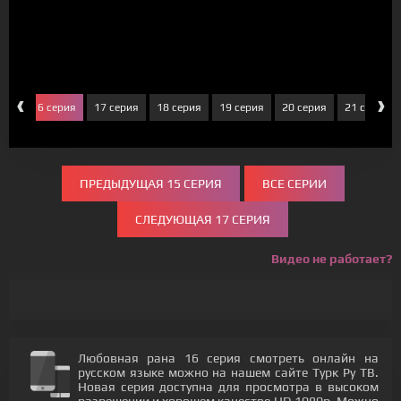
‹
›
рия
16 серия
17 серия
18 серия
19 серия
20 серия
21 серия
ПРЕДЫДУЩАЯ 15 СЕРИЯ
ВСЕ СЕРИИ
СЛЕДУЮЩАЯ 17 СЕРИЯ
Видео не работает?
Любовная рана 16 серия смотреть онлайн на
русском языке можно на нашем сайте Турк Ру ТВ.
Новая серия доступна для просмотра в высоком