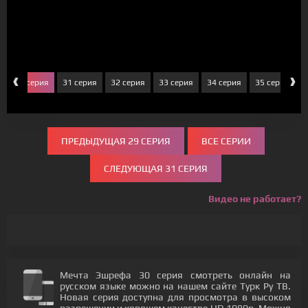
‹
›
я
30 серия
31 серия
32 серия
33 серия
34 серия
35 серия
3
ПРЕДЫДУЩАЯ 29 СЕРИЯ
ВСЕ СЕРИИ
СЛЕДУЮЩАЯ 31 СЕРИЯ
Видео не работает?
Мечта Эшрефа 30 серия смотреть онлайн на
русском языке можно на нашем сайте Турк Ру ТВ.
Новая серия доступна для просмотра в высоком