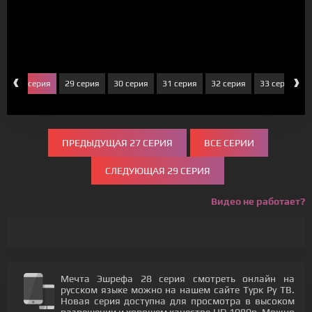
‹
›
я
28 серия
29 серия
30 серия
31 серия
32 серия
33 серия
ПРЕДЫДУЩАЯ 27 СЕРИЯ
ВСЕ СЕРИИ
СЛЕДУЮЩАЯ 29 СЕРИЯ
Видео не работает?
Мечта Эшрефа 28 серия смотреть онлайн на
русском языке можно на нашем сайте Турк Ру ТВ.
Новая серия доступна для просмотра в высоком