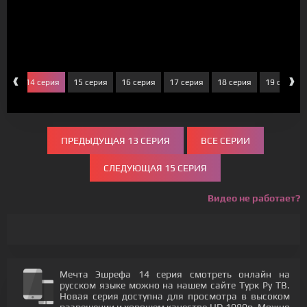
‹
›
рия
14 серия
15 серия
16 серия
17 серия
18 серия
19 серия
ПРЕДЫДУЩАЯ 13 СЕРИЯ
ВСЕ СЕРИИ
СЛЕДУЮЩАЯ 15 СЕРИЯ
Видео не работает?
Мечта Эшрефа 14 серия смотреть онлайн на
русском языке можно на нашем сайте Турк Ру ТВ.
Новая серия доступна для просмотра в высоком