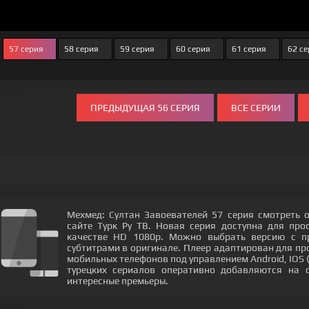
57 серия
58 серия
59 серия
60 серия
61 серия
62 се
ПРЕДЫДУЩАЯ 56 СЕРИЯ
ВСЕ СЕРИИ
Мехмед: Султан Завоевателей 57 серия смотреть
сайте Турк Ру ТВ. Новая серия доступна для пр
качестве HD 1080p. Можно выбрать версию с пр
субтитрами в оригинале. Плеер адаптирован для пр
мобильных телефонов под управлением Android, IOS 
турецких сериалов оперативно добавляются на 
интересные премьеры.