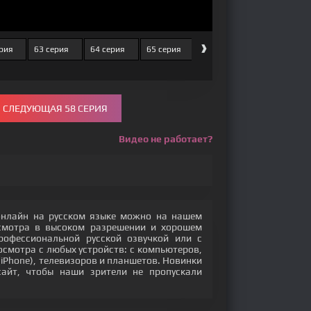
›
рия
63 серия
64 серия
65 серия
66 серия
67 серия
СЛЕДУЮЩАЯ 58 СЕРИЯ
Видео не работает?
 онлайн на русском языке можно на нашем
осмотра в высоком разрешении и хорошем
офессиональной русской озвучкой или с
осмотра с любых устройств: с компьютеров,
(iPhone), телевизоров и планшетов. Новинки
сайт, чтобы наши зрители не пропускали