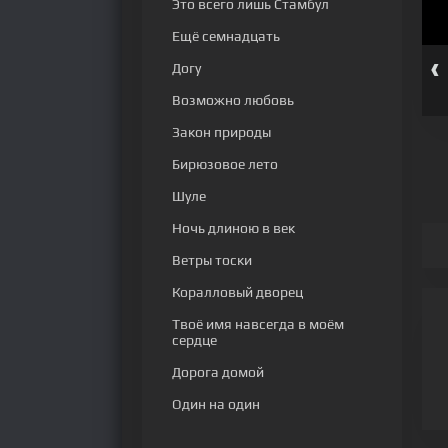
Это всего лишь Стамбул
Ещё семнадцать
‹
Догу
серия
52 серия
53 серия
54 серия
55 серия
56 серия
Возможно любовь
Закон природы
Бирюзовое лето
Шуле
Ночь длиною в век
Ветры тоски
Коралловый дворец
Твоё имя навсегда в моём
сердце
Дорога домой
Один на один