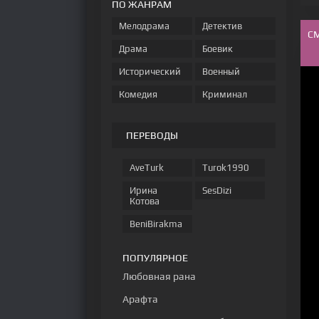
ПО ЖАНРАМ
Мелодрама
Детектив
С
Драма
Боевик
Исторический
Военный
Комедия
Криминал
ПЕРЕВОДЫ
AveTurk
Turok1990
Ирина
SesDizi
Котова
BeniBirakma
ПОПУЛЯРНОЕ
Любовная рана
Арафта