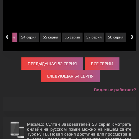
‹
›
53 серия
54 серия
55 серия
56 серия
57 серия
58 серия
59 с
ПРЕДЫДУЩАЯ 52 СЕРИЯ
ВСЕ СЕРИИ
СЛЕДУЮЩАЯ 54 СЕРИЯ
Видео не работает?
Мехмед: Султан Завоевателей 53 серия смотреть
онлайн на русском языке можно на нашем сайте
Турк Ру ТВ. Новая серия доступна для просмотра в