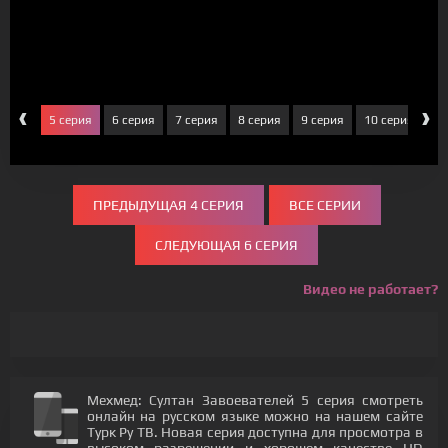
‹
›
серия
5 серия
6 серия
7 серия
8 серия
9 серия
10 серия
11
ПРЕДЫДУЩАЯ 4 СЕРИЯ
ВСЕ СЕРИИ
СЛЕДУЮЩАЯ 6 СЕРИЯ
Видео не работает?
Мехмед: Султан Завоевателей 5 серия смотреть
онлайн на русском языке можно на нашем сайте
Турк Ру ТВ. Новая серия доступна для просмотра в