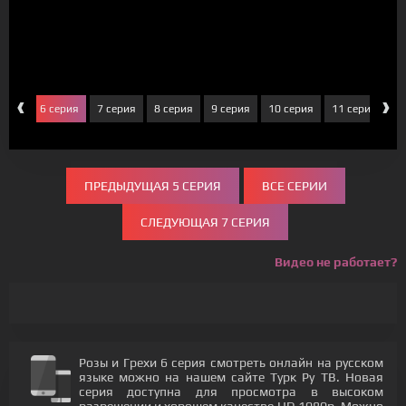
‹
›
ерия
6 серия
7 серия
8 серия
9 серия
10 серия
11 серия
1
ПРЕДЫДУЩАЯ 5 СЕРИЯ
ВСЕ СЕРИИ
СЛЕДУЮЩАЯ 7 СЕРИЯ
Видео не работает?
Розы и Грехи 6 серия смотреть онлайн на русском
языке можно на нашем сайте Турк Ру ТВ. Новая
серия доступна для просмотра в высоком